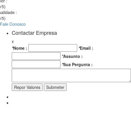
lor
:
/5)
ualidade
:
/5)
Fale Conosco
Contactar Empresa
x
*
Nome :
*
Email :
*
Assunto :
*
Sua Pergunta :