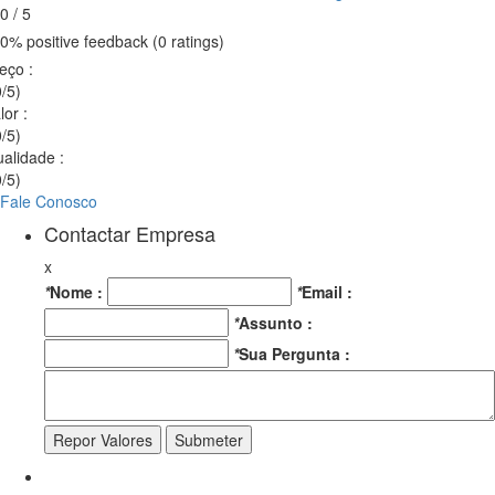
0 / 5
0% positive feedback (0 ratings)
reço
:
/5)
lor
:
/5)
ualidade
:
/5)
Fale Conosco
Contactar Empresa
x
*
Nome :
*
Email :
*
Assunto :
*
Sua Pergunta :