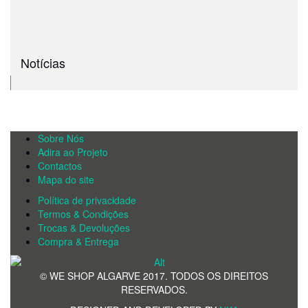
Notícias
Sobre Nós
Adira ao Projeto
Contactos
Mapa do site
Política de privacidade
Termos & Condições
Trocas & Devoluções
Compra & Entrega
© WE SHOP ALGARVE 2017. TODOS OS DIREITOS
RESERVADOS.