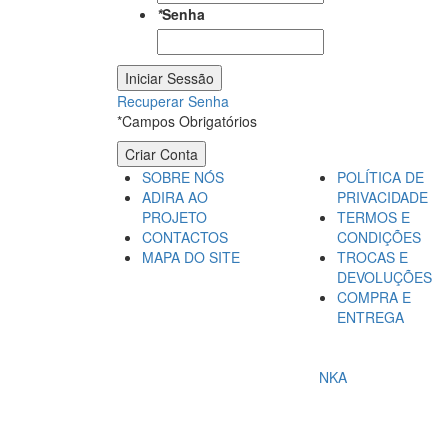
*
Senha
Iniciar Sessão
Recuperar Senha
*Campos Obrigatórios
Criar Conta
SOBRE NÓS
POLÍTICA DE
ADIRA AO
PRIVACIDADE
PROJETO
TERMOS E
CONTACTOS
CONDIÇÕES
MAPA DO SITE
TROCAS E
DEVOLUÇÕES
COMPRA E
ENTREGA
© WE SHOP ALGARVE. TODOS OS DIREITOS RESE
DESIGNED AND DEVELOPED BY
NKA