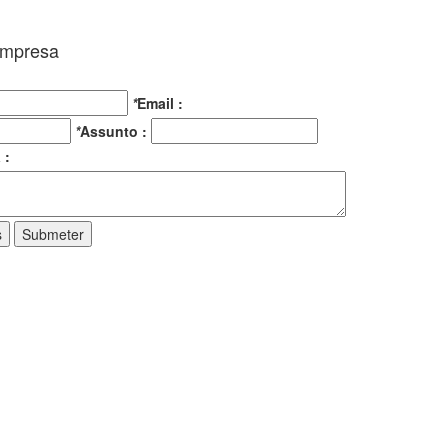
Empresa
*
Email :
*
Assunto :
 :