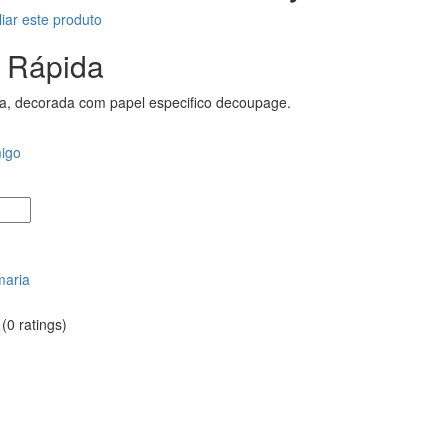
liar este produto
 Rápida
a, decorada com papel especifico decoupage.
migo
maria
(0 ratings)