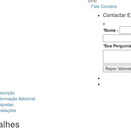
(0/5)
Fale Conosco
Contactar 
x
*
Nome :
*
Sua Pergunta
escrição
formação Adicional
iquetas
valiações
alhes