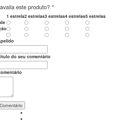
valia este produto?
*
1 estrela
2 estrelas
3 estrelas
4 estrelas
5 estrelas
ade
ção
pelido
ítulo do seu comentário
omentário
 Comentário
S