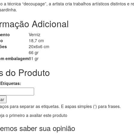
do a técnica “decoupage”, a artista cria trabalhos artísticos distintos e
sardinha.
ormação Adicional
ento
Verniz
ho
18,7 cm
ões
20x6x6 cm
66 gr
om embalagem
81 gr
s do Produto
Etiquetas:
nar
ços para separar as etiquetas. E aspas simples (') para frases.
ja o primeiro a avaliar este produto
emos saber sua opinião