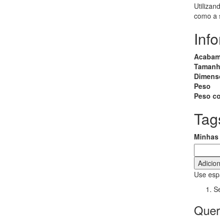
Utilizan
como a 
Inf
Acabam
Taman
Dimens
Peso
Peso c
Tag
Minhas 
Adicio
Use espa
Se
Quer