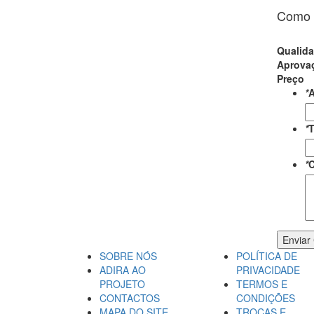
Como a
Qualid
Aprova
Preço
*
A
*
T
*
C
Enviar
SOBRE NÓS
POLÍTICA DE
ADIRA AO
PRIVACIDADE
PROJETO
TERMOS E
CONTACTOS
CONDIÇÕES
MAPA DO SITE
TROCAS E