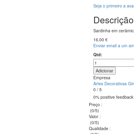
Seja o primeiro a ava
Descrição
Sardinha em cerâmic
16,00 €
Enviar email a um a
Qtd:
Adicionar
Empresa
Artes Decorativas Gi
0 / 5
0% positive feedback 
Preço
:
(0/5)
Valor
:
(0/5)
Qualidade
: