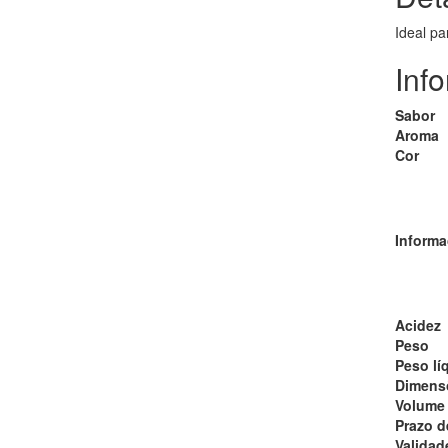
Ideal pa
Inf
Sabor
Aroma
Cor
Informa
Acidez
Peso
Peso lí
Dimens
Volume
Prazo d
Validad