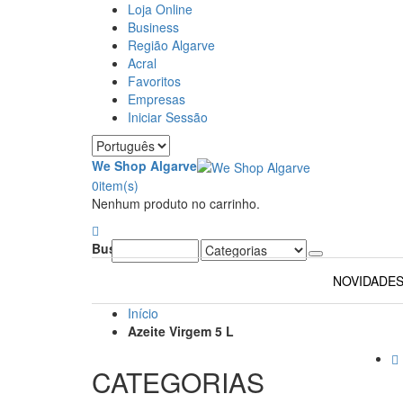
Loja Online
Business
Região Algarve
Acral
Favoritos
Empresas
Iniciar Sessão
We Shop Algarve
0
item(s)
Nenhum produto no carrinho.
Buscar:
NOVIDADE
Início
Azeite Virgem 5 L
CATEGORIAS