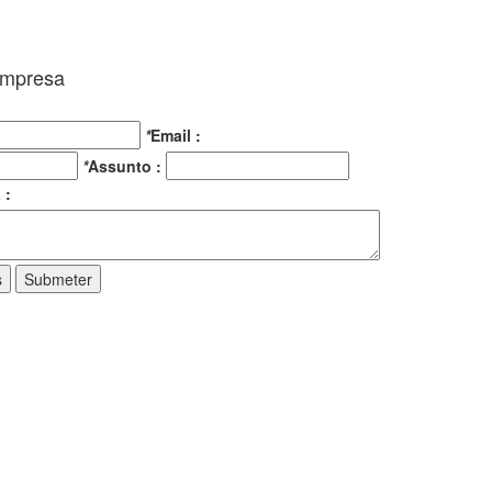
Empresa
*
Email :
*
Assunto :
 :