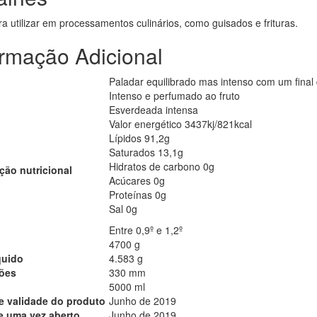
ra utilizar em processamentos culinários, como guisados e frituras.
ormação Adicional
Paladar equilibrado mas intenso com um final
Intenso e perfumado ao fruto
Esverdeada intensa
Valor energético 3437kj/821kcal
Lípidos 91,2g
Saturados 13,1g
Hidratos de carbono 0g
ção nutricional
Acúcares 0g
Proteínas 0g
Sal 0g
Entre 0,9º e 1,2º
4700 g
quido
4.583 g
ões
330 mm
5000 ml
e validade do produto
Junho de 2019
e uma vez aberto
Junho de 2019