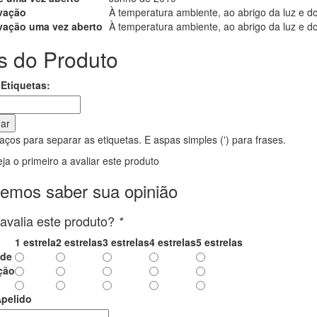
vação
À temperatura ambiente, ao abrigo da luz e do
ação uma vez aberto
À temperatura ambiente, ao abrigo da luz e 
s do Produto
Etiquetas:
nar
ços para separar as etiquetas. E aspas simples (') para frases.
ja o primeiro a avaliar este produto
emos saber sua opinião
valia este produto?
*
1 estrela
2 estrelas
3 estrelas
4 estrelas
5 estrelas
ade
ção
pelido