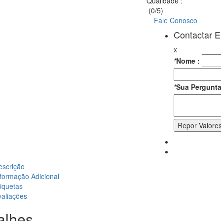
Qualidade
:
(0/5)
Fale Conosco
Contactar 
x
*
Nome :
*
Sua Pergunta
escrição
formação Adicional
iquetas
valiações
alhes