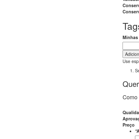
Conser
Conserv
Tag
Minhas 
Adicio
Use espa
Se
Quer
Como a
Qualid
Aprova
Preço
*
A