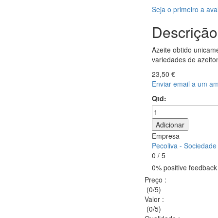
Seja o primeiro a ava
Descrição
Azeite obtido unicam
variedades de azeito
23,50 €
Enviar email a um a
Qtd:
Adicionar
Empresa
Pecoliva - Sociedade 
0 / 5
0% positive feedback 
Preço
:
(0/5)
Valor
:
(0/5)